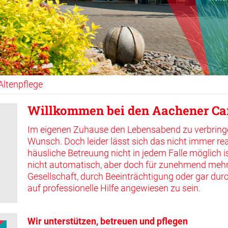
» weite
Altenpflege
Willkommen bei den Aachener Car
Im eigenen Zuhause den Lebensabend zu verbringen
Wunsch. Doch leider lässt sich das nicht immer re
häusliche Betreuung nicht in jedem Falle möglich i
nicht automatisch, aber doch für zunehmend meh
Gesellschaft, durch Beeinträchtigung oder gar durc
auf professionelle Hilfe angewiesen zu sein.
Wir unterstützen, betreuen und pflegen